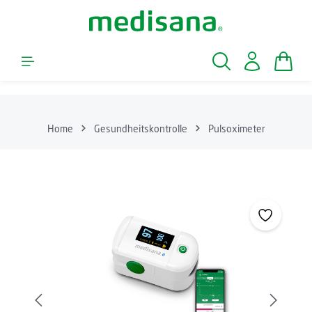
Zum Hauptinhalt springen
Waren
Home
Gesundheitskontrolle
Pulsoximeter
Bildergalerie überspringen