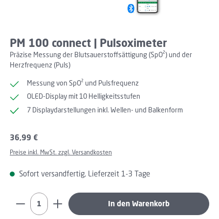
PM 100 connect | Pulsoximeter
Präzise Messung der Blutsauerstoffsättigung (SpO²) und der
Herzfrequenz (Puls)
Messung von SpO² und Pulsfrequenz
OLED-Display mit 10 Helligkeitsstufen
7 Displaydarstellungen inkl. Wellen- und Balkenform
Regulärer Preis:
36,99 €
Preise inkl. MwSt. zzgl. Versandkosten
Sofort versandfertig, Lieferzeit 1-3 Tage
Produkt Anzahl: Gib den gewünschten Wert ein oder b
In den Warenkorb