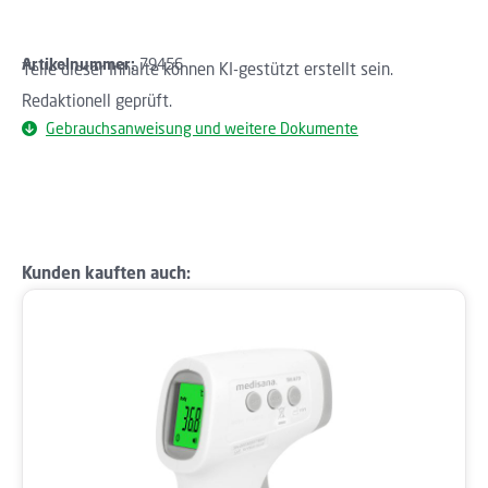
Artikelnummer:
79456
Teile dieser Inhalte können KI-gestützt erstellt sein.
Redaktionell geprüft.
Gebrauchsanweisung und weitere Dokumente
Produktgalerie überspringen
Kunden kauften auch: