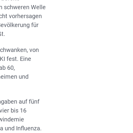
n schweren Welle
icht vorhersagen
 Bevölkerung für
t.
schwanken, von
I fest. Eine
ab 60,
heimen und
gaben auf fünf
ier bis 16
Twindemie
a und Influenza.