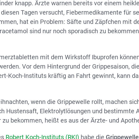
Kinder knapp. Ärzte warnen bereits vor einem heik
 diesen Tagen versucht, Fiebermedikamente für se
mmen, hat ein Problem: Säfte und Zäpfchen mit d
aracetamol sind nur noch sporadisch zu bekommen
erztabletten mit dem Wirkstoff Ibuprofen können
t werden. Vor dem Hintergrund der Grippesaison, di
t-Koch-Instituts kräftig an Fahrt gewinnt, kann d
eihnachten, wenn die Grippewelle rollt, machen sic
h Hustensaft, Elektrolytlösungen und bestimmte A
r zu bekommen, heißt es aus der Ärzte- und Apoth
es
Robert Koch-Instituts (RKI)
habe die
Grippewelle