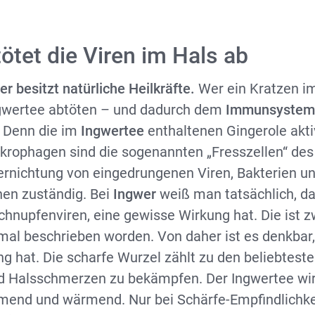
ötet die Viren im Hals ab
er besitzt natürliche Heilkräfte.
Wer ein Kratzen i
ngwertee abtöten – und dadurch dem
Immunsyste
 Denn die im
Ingwertee
enthaltenen Gingerole akti
rophagen sind die sogenannten „Fresszellen“ de
Vernichtung von eingedrungenen Viren, Bakterien u
en zuständig. Bei
Ingwer
weiß man tatsächlich, d
chnupfenviren, eine gewisse Wirkung hat. Die ist z
mal beschrieben worden. Von daher ist es denkbar
ng hat. Die scharfe Wurzel zählt zu den beliebtest
 Halsschmerzen zu bekämpfen. Der Ingwertee wir
nd und wärmend. Nur bei Schärfe-Empfindlichkei