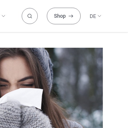
Shop
DE
EN
FITNESS UND REGENERATION
ES
Suchen
NL
Faszien
Fit & Gesund