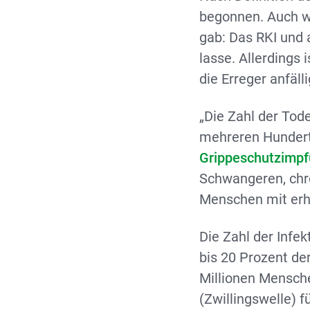
begonnen. Auch w
gab: Das RKI und 
lasse. Allerdings 
die Erreger anfäll
„Die Zahl der Tod
mehreren Hundert 
Grippeschutzimp
Schwangeren, chr
Menschen mit erh
Die Zahl der Infe
bis 20 Prozent de
Millionen Mensch
(Zwillingswelle) 