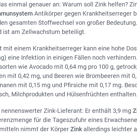
as einmal genauer an: Warum soll Zink helfen? Zin
mmunsystem
Antikörper gegen Krankheitserreger b
 den gesamten Stoffwechsel von großer Bedeutung.
 ist am Zellwachstum beteiligt.
mit einem Krankheitserreger kann eine hohe Dosi
) eine Infektion in einigen Fällen noch verhindern
sorten wie Avocado mit 0,64 mg pro 100 g, getroc
en mit 0,42 mg, und Beeren wie Brombeeren mit 0
anen mit 0,15 mg und Pfirsiche mit 0,17 mg. Bes
eisch, Milchprodukten und Hülsenfrüchten enthalten
n nennenswerter Zink-Lieferant: Er enthält 3,9 mg
Z
ferenzmenge für die Tageszufuhr eines Erwachsene
smitteln nimmt der Körper
Zink
allerdings leichter 