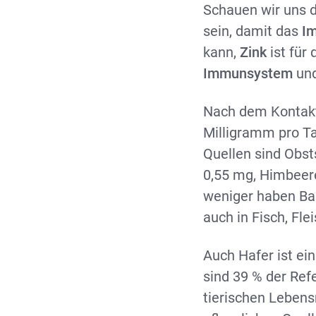
Schauen wir uns d
sein, damit das
I
kann,
Zink
ist für
Immunsystem
und
Nach dem Kontakt 
Milligramm pro Tag
Quellen sind Obst
0,55 mg, Himbeer
weniger haben Ban
auch in Fisch, Fl
Auch Hafer ist ei
sind 39 % der Re
tierischen Leben