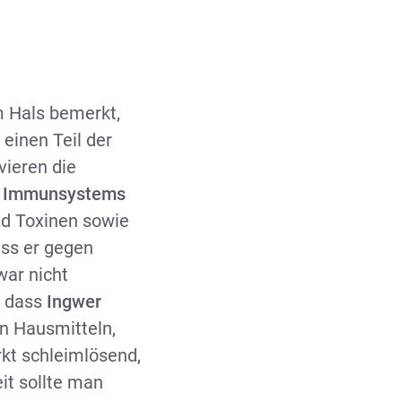
m Hals bemerkt,
m
einen Teil der
vieren die
s
Immunsystems
nd Toxinen sowie
ass er gegen
war nicht
, dass
Ingwer
en Hausmitteln,
kt schleimlösend,
t sollte man