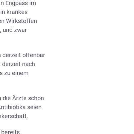
len Engpass im
in krankes
en Wirkstoffen
, und zwar
 derzeit offenbar
e derzeit nach
as zu einem
h die Ärzte schon
ntibiotika seien
ekerschaft.
bereits