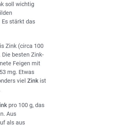
k soll wichtig
ilden
 Es stärkt das
s Zink (circa 100
. Die besten Zink-
knete Feigen mit
,53 mg. Etwas
onders viel
Zink
ist
.
ink
pro 100 g, das
n. Aus
auf als aus