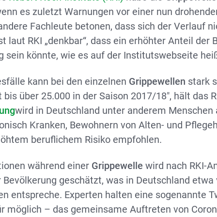
enn es zuletzt Warnungen vor einer nun drohende
andere Fachleute betonen, dass sich der Verlauf n
ist laut RKI „denkbar“, dass ein erhöhter Anteil der
ig sein könnte, wie es auf der Institutswebseite heiß
esfälle kann bei den einzelnen
Grippewellen
stark 
bis über 25.000 in der Saison 2017/18″, hält das RK
fung
wird in Deutschland unter anderem Menschen 
onisch Kranken, Bewohnern von Alten- und Pflege
öhtem beruflichem Risiko empfohlen.
ktionen während einer
Grippewelle
wird nach RKI-An
r Bevölkerung geschätzt, was in Deutschland etwa v
en entspreche. Experten halten eine sogenannte 
für möglich – das gemeinsame Auftreten von Coron