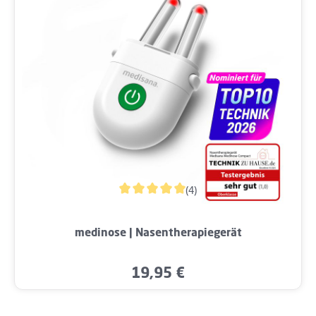
(4)
Durchschnittliche Bewertung von 5 von 5 
medinose | Nasentherapiegerät
19,95 €
Regulärer Preis: