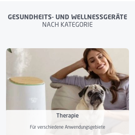
GESUNDHEITS- UND WELLNESSGERÄTE
NACH KATEGORIE
Bildergalerie überspringen
Therapie Für verschiedene Anwendungsgebiete
Therapie
Für verschiedene Anwendungsgebiete