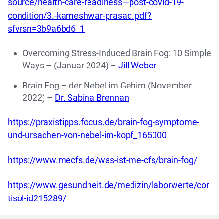
source/health-care-readiness—post-covid-19-
condition/3.-kameshwar-prasad.pdf?
sfvrsn=3b9a6bd6_1
Overcoming Stress-Induced Brain Fog: 10 Simple
Ways – (Januar 2024) –
Jill Weber
Brain Fog – der Nebel im Gehirn (November
2022) –
Dr. Sabina Brennan
https://praxistipps.focus.de/brain-fog-symptome-
und-ursachen-von-nebel-im-kopf_165000
https://www.mecfs.de/was-ist-me-cfs/brain-fog/
https://www.gesundheit.de/medizin/laborwerte/cor
tisol-id215289/