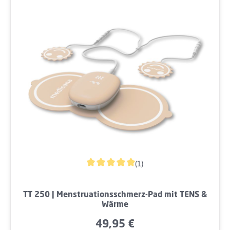
(1)
Durchschnittliche Bewertung von 5 von 5 
TT 250 | Menstruationsschmerz-Pad mit TENS &
Wärme
49,95 €
Regulärer Preis: