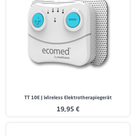
TT 10E | Wireless Elektrotherapiegerät
19,95 €
Regulärer Preis: