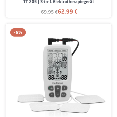
TT 205 | 3-in-1 Elektrotherapiegerät
62,99 €
69,95 €
Verkaufspreis:
Regulärer Preis:
8
%