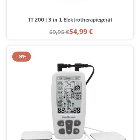
TT 200 | 3-in-1 Elektrotherapiegerät
54,99 €
59,95 €
Verkaufspreis:
Regulärer Preis:
8
%