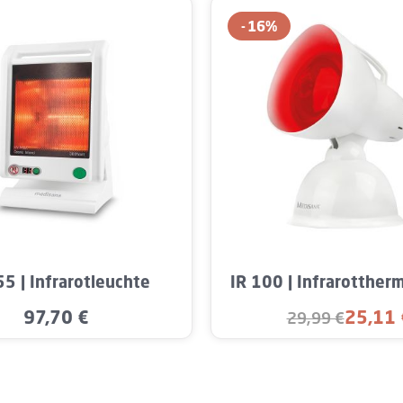
16
%
t Anzahl: Gib den gewünschten Wert ein od
Produkt Anzahl: Gi
55 | Infrarotleuchte
IR 100 | Infrarotthe
97,70 €
25,11 
Regulärer Preis:
29,99 €
Verkaufs
Regulärer Preis: