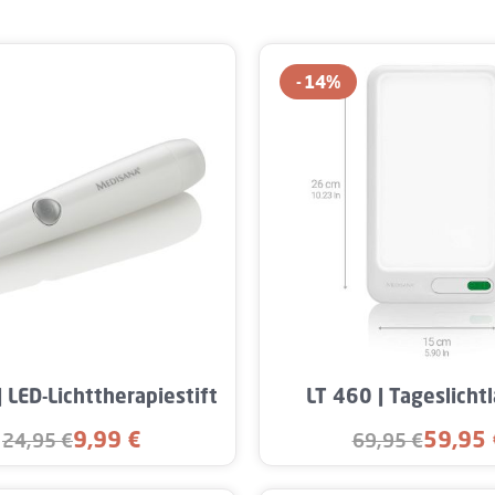
14
%
t Anzahl: Gib den gewünschten Wert ein od
Produkt Anzahl: Gi
 LED-Lichttherapiestift
LT 460 | Tageslich
9,99 €
59,95 
24,95 €
69,95 €
Verkaufspreis:
Verkaufs
Regulärer Preis:
Regulärer Preis: