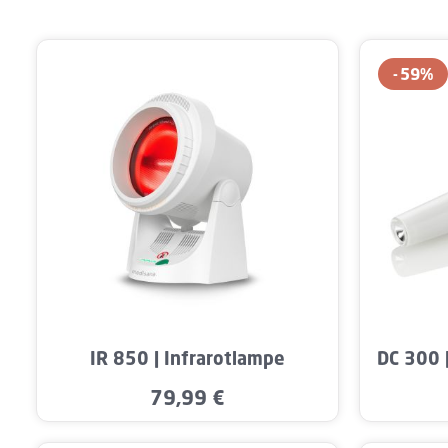
59
%
Produk
IR 850 | Infrarotlampe
DC 300 |
79,99 €
Regulärer Preis: