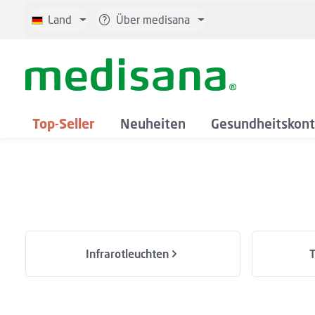
 Hauptinhalt springen
Zur Suche springen
Zur Hauptnavigation springen
Land
Über medisana
Top-Seller
Neuheiten
Gesundheitskont
Kategoriegalerie überspringen
Infrarotleuchten
T