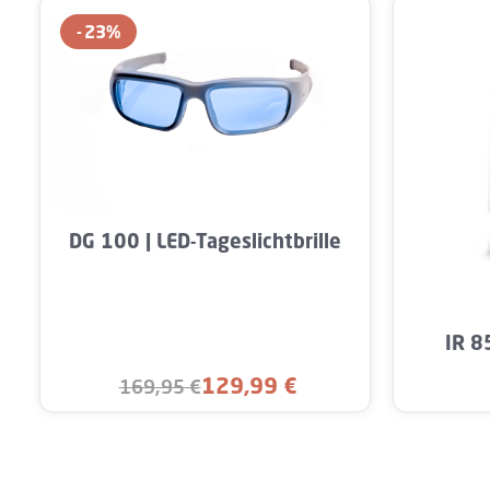
23
%
DG 100 | LED-Tageslichtbrille
Produk
IR 8
129,99 €
169,95 €
Verkaufspreis:
Regulärer Preis: