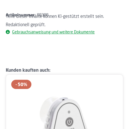
Artikelnummer:
88388
Teile dieser Inhalte können KI-gestützt erstellt sein.
Redaktionell geprüft.
Gebrauchsanweisung und weitere Dokumente
Produktgalerie überspringen
Kunden kauften auch:
50
%