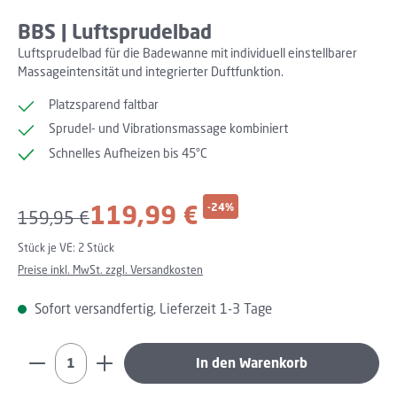
BBS | Luftsprudelbad
Luftsprudelbad für die Badewanne mit individuell einstellbarer
Massageintensität und integrierter Duftfunktion.
Platzsparend faltbar
Sprudel- und Vibrationsmassage kombiniert
Schnelles Aufheizen bis 45°C
Verkaufspreis:
119,99 €
-24%
Regulärer Preis:
159,95 €
Stück je VE:
2 Stück
Preise inkl. MwSt. zzgl. Versandkosten
Sofort versandfertig, Lieferzeit 1-3 Tage
Produkt Anzahl: Gib den gewünschten Wert ein oder b
In den Warenkorb