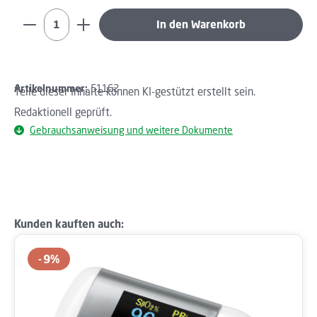
Produkt Anzahl: Gib den gewünschten Wert ein oder b
In den Warenkorb
Artikelnummer:
51162
Teile dieser Inhalte können KI-gestützt erstellt sein.
Redaktionell geprüft.
Gebrauchsanweisung und weitere Dokumente
Produktgalerie überspringen
Kunden kauften auch:
9
%