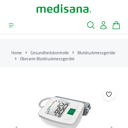
Zum Hauptinhalt springen
Waren
Home
Gesundheitskontrolle
Blutdruckmessgeräte
Oberarm-Blutdruckmessgeräte
Bildergalerie überspringen