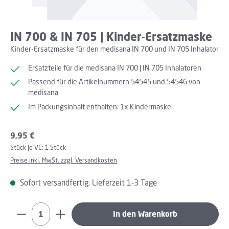
IN 700 & IN 705 | Kinder-Ersatzmaske
Kinder-Ersatzmaske für den medisana IN 700 und IN 705 Inhalator
Ersatzteile für die medisana IN 700 | IN 705 Inhalatoren
Passend für die Artikelnummern 54545 und 54546 von
medisana
Im Packungsinhalt enthalten: 1x Kindermaske
Regulärer Preis:
9,95 €
Stück je VE:
1 Stück
Preise inkl. MwSt. zzgl. Versandkosten
Sofort versandfertig, Lieferzeit 1-3 Tage
Produkt Anzahl: Gib den gewünschten Wert ein oder b
In den Warenkorb