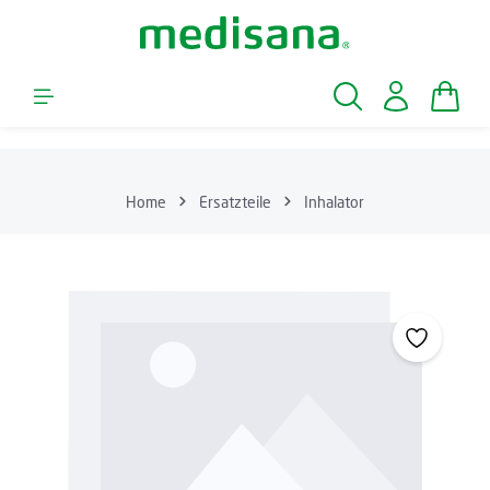
Zum Hauptinhalt springen
Waren
Home
Ersatzteile
Inhalator
Bildergalerie überspringen