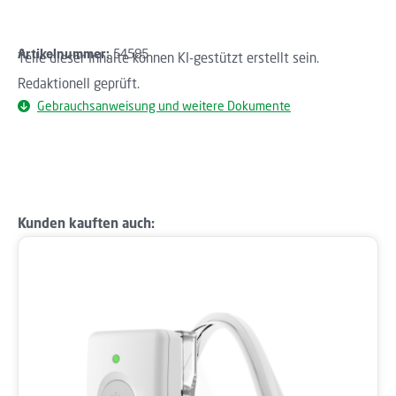
Artikelnummer:
54585
Teile dieser Inhalte können KI-gestützt erstellt sein.
Redaktionell geprüft.
Gebrauchsanweisung und weitere Dokumente
Produktgalerie überspringen
Kunden kauften auch: