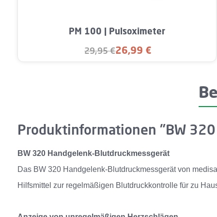
Produkt Anzahl: Gib den gewünschten 
PM 100 | Pulsoximeter
26,99 €
29,95 €
Verkaufspreis:
Regulärer Preis:
Be
Produktinformationen "BW 320
BW 320 Handgelenk-Blutdruckmessgerät
Das BW 320 Handgelenk-Blutdruckmessgerät von medisana s
Hilfsmittel zur regelmäßigen Blutdruckkontrolle für zu Ha
Anzeige von unregelmäßigen Herzschlägen