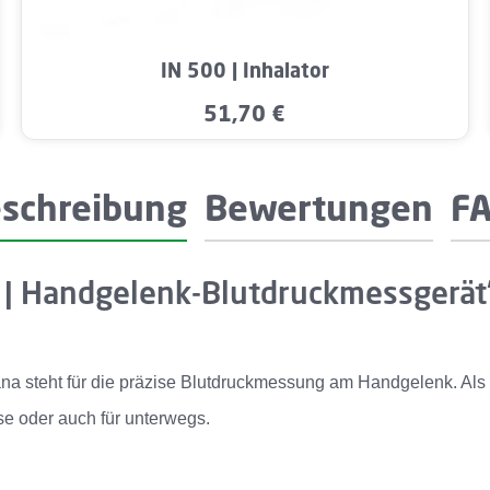
Wert ein oder benutze die Schaltflächen u
Produkt Anzahl: Gib den gewünschten W
IN 500 | Inhalator
51,70 €
Regulärer Preis:
schreibung
Bewertungen
F
 | Handgelenk-Blutdruckmessgerät
teht für die präzise Blutdruckmessung am Handgelenk. Als zert
use oder auch für unterwegs.