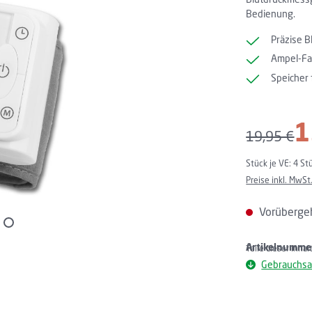
Bedienung.
Präzise 
Ampel-Fa
Speicher 
Verkaufspreis:
1
Regulärer P
19,95 €
Stück je VE:
4 St
Preise inkl. MwSt
Vorübergeh
Artikelnumme
Teile dieser Inha
Gebrauchsa