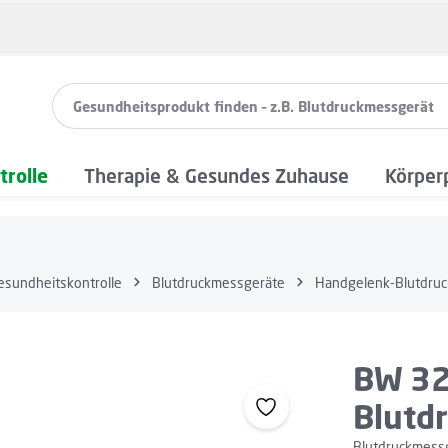
rolle
Therapie & Gesundes Zuhause
Körper
esundheitskontrolle
Blutdruckmessgeräte
Handgelenk-Blutdru
BW 32
Blutd
Blutdruckmessg