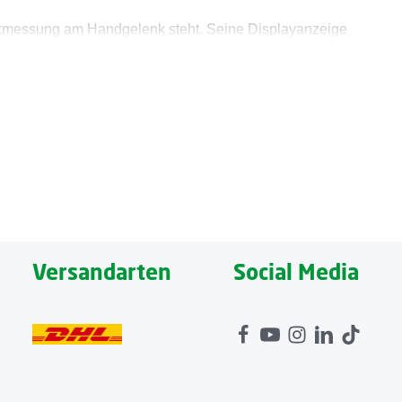
uckmessung am Handgelenk steht. Seine Displayanzeige
nders praktisch und zugleich elegant ist sein flaches
. Von den letzten drei gespeicherten Messwerten können
 120 Speicherplätze für zwei Benutzer.
Versandarten
Social Media
t. Die extra große Manschette ermöglicht es, bei einem