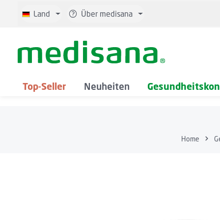
 Hauptinhalt springen
Zur Suche springen
Zur Hauptnavigation springen
Land
Über medisana
Top-Seller
Neuheiten
Gesundheitskont
Home
G
Bildergalerie überspringen