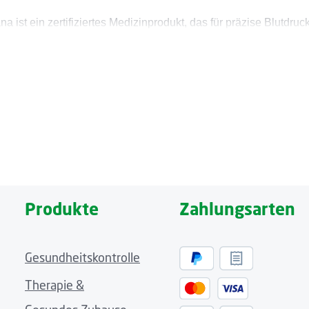
st ein zertifiziertes Medizinprodukt, das für präzise Blutdr
 auch über eine Anzeige von unregelmäßigen Herzschlägen. Beso
320 Handgelenk-Blutdruckmessgerät durch die Ampel-Farbskala
hnen lassen. Das Blutdruckmessgerät verfügt über insgesamt je
Produkte
Zahlungsarten
 BW 320 Handgelenk-Blutdruckmessgerät für optimale Lesbarkei
lutdruckmessgerät anwenden zu können.
Gesundheitskontrolle
Therapie &