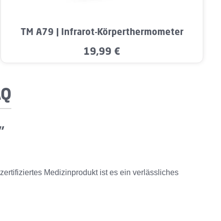
m die Anzahl zu erhöhen oder zu reduzieren
ert ein oder benutze die Schaltflächen um 
Produkt Anzahl: Gib den gewünschten Wer
TM A79 | Infrarot-Körperthermometer
19,99 €
Regulärer Preis:
AQ
"
ifiziertes Medizinprodukt ist es ein verlässliches