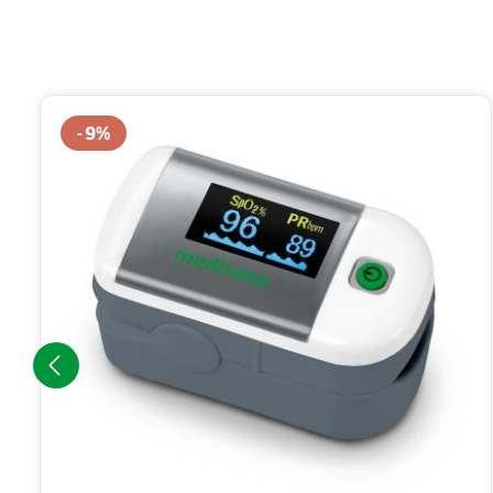
Produktgalerie überspringen
9
%