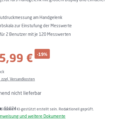
Blutdruckmessung am Handgelenk
rbskala zur Einstufung der Messwerte
für 2 Benutzer mit je 120 Messwerten
5,99 €
-19%
reis:
ück
. zzgl. Versandkosten
end nicht lieferbar
r:
51074
lte können KI-gestützt erstellt sein. Redaktionell geprüft.
nweisung und weitere Dokumente