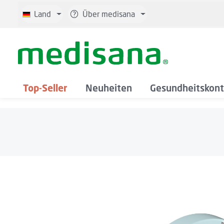
 Hauptinhalt springen
Zur Suche springen
Zur Hauptnavigation springen
Land
Über medisana
Top-Seller
Neuheiten
Gesundheitskont
Bildergalerie überspringen