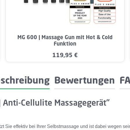
Wert ein oder benutze die Schaltflächen u
Produkt Anzahl: Gib den gewünschten W
MG 600 | Massage Gun mit Hot & Cold
Funktion
119,95 €
Regulärer Preis:
schreibung
Bewertungen
F
 Anti-Cellulite Massagegerät"
 Sie effektiv bei Ihrer Selbstmassage und ist dabei wegen sei