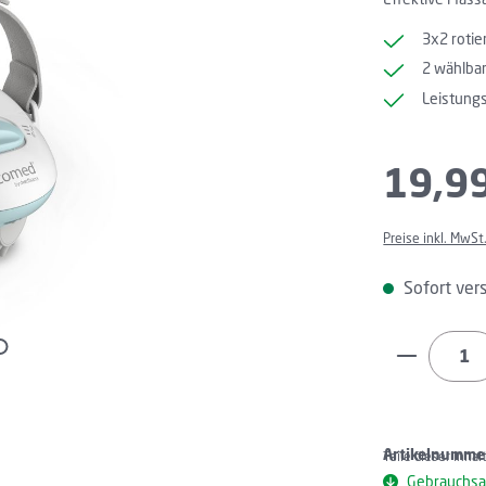
3x2 roti
2 wählbar
Leistungs
Regulärer Preis
19,9
Preise inkl. MwSt
Sofort vers
Produkt 
Artikelnumme
Teile dieser Inha
Gebrauchsa