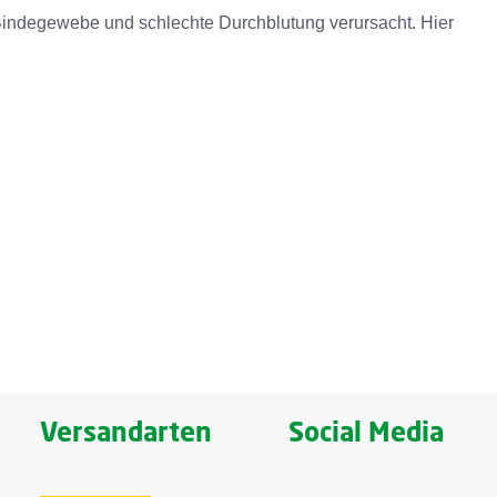
s Bindegewebe und schlechte Durchblutung verursacht. Hier
Stoffwechsel und Lymphfluss an. Die Massage kann so -
irkungen lindern. Bei der Anwendung haben Sie die Wahl
ten wählbar; Individuell einstellbarer Griff; Besonders
n der abnehmbaren Massagerollen
Versandarten
Social Media