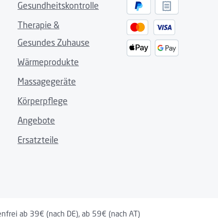
Gesundheitskontrolle
Therapie &
ßige Anwendung
Gesundes Zuhause
Wärmeprodukte
age
Massagegeräte
ung
Körperpflege
Angebote
Ersatzteile
apter)
60 Hz, 700 mA; output: 12,0 V = 1200 mA
nfrei ab 39€ (nach DE), ab 59€ (nach AT)