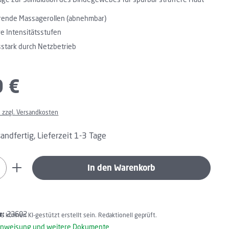
erende Massagerollen (abnehmbar)
e Intensitätsstufen
stark durch Netzbetrieb
:
9 €
. zzgl. Versandkosten
andfertig, Lieferzeit 1-3 Tage
Anzahl: Gib den gewünschten Wert ein oder 
In den Warenkorb
r:
23602
lte können KI-gestützt erstellt sein. Redaktionell geprüft.
nweisung und weitere Dokumente