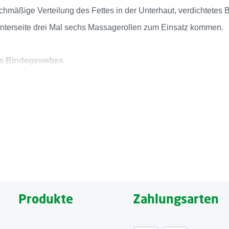
ichmäßige Verteilung des Fettes in der Unterhaut, verdichtete
Unterseite drei Mal sechs Massagerollen zum Einsatz kommen.
des Bindegewebes
n mit dem AC-80E aktiviert die Durchblutung und kurbelt den 
die Haut spürbar straffen und so die unschönen Cellulite-Ausw
.
; 3 x 2 rotierende Massagerollen (abnehmbar); 2 Massageintensitä
es Design für eine bequeme Selbstmassage; Einfaches Reinige
Produkte
Zahlungsarten