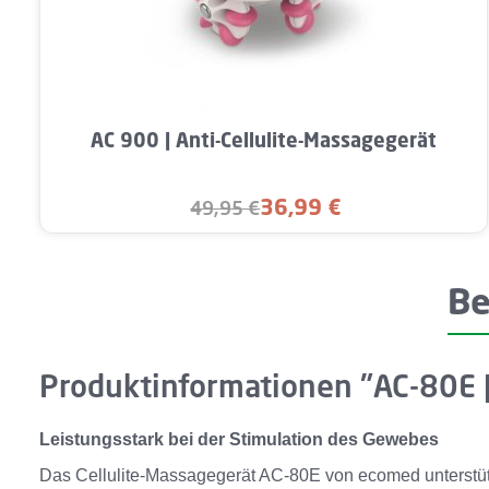
Produkt Anzahl: Gib den gewünschten 
AC 900 | Anti-Cellulite-Massagegerät
36,99 €
49,95 €
Verkaufspreis:
Regulärer Preis:
Be
Produktinformationen "AC-80E |
Leistungsstark bei der Stimulation des Gewebes
Das Cellulite-Massagegerät AC-80E von ecomed unterstützt