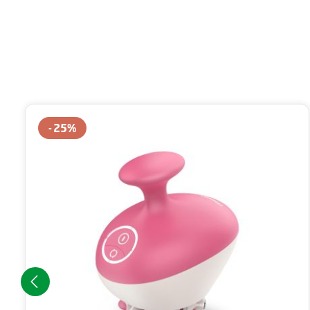
Produktgalerie überspringen
25
%