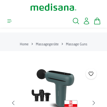
Zum Hauptinhalt springen
Waren
Home
Massagegeräte
Massage Guns
Bildergalerie überspringen