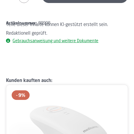
Artikelnummer:
88998
Teile dieser Inhalte können KI-gestützt erstellt sein.
Redaktionell geprüft.
Gebrauchsanweisung und weitere Dokumente
Produktgalerie überspringen
Kunden kauften auch:
9
%