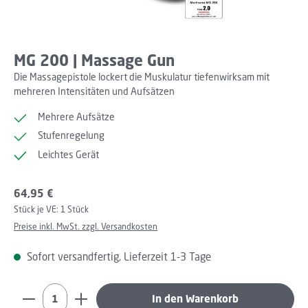
MG 200 | Massage Gun
Die Massagepistole lockert die Muskulatur tiefenwirksam mit
mehreren Intensitäten und Aufsätzen
Mehrere Aufsätze
Stufenregelung
Leichtes Gerät
Regulärer Preis:
64,95 €
Stück je VE:
1 Stück
Preise inkl. MwSt. zzgl. Versandkosten
Sofort versandfertig, Lieferzeit 1-3 Tage
Produkt Anzahl: Gib den gewünschten Wert ein oder b
In den Warenkorb