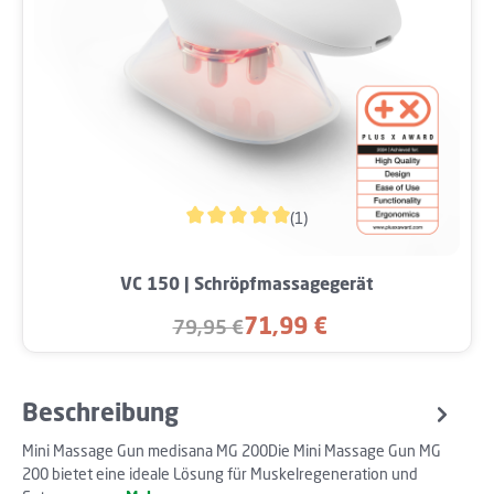
(1)
Durchschnittliche Bewertung von 5 von 5 
VC 150 | Schröpfmassagegerät
71,99 €
79,95 €
Verkaufspreis:
Regulärer Preis:
Beschreibung
Mini Massage Gun medisana MG 200Die Mini Massage Gun MG
200 bietet eine ideale Lösung für Muskelregeneration und