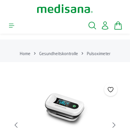
Zum Hauptinhalt springen
Waren
Home
Gesundheitskontrolle
Pulsoximeter
Bildergalerie überspringen