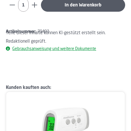
Produkt Anzahl: Gib den gewünschten Wert ein oder b
In den Warenkorb
Artikelnummer:
79493
Teile dieser Inhalte können KI-gestützt erstellt sein.
Redaktionell geprüft.
Gebrauchsanweisung und weitere Dokumente
Produktgalerie überspringen
Kunden kauften auch: