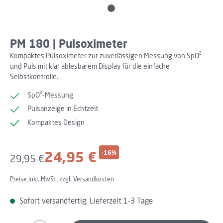
PM 180 | Pulsoximeter
Kompaktes Pulsoximeter zur zuverlässigen Messung von SpO²
und Puls mit klar ablesbarem Display für die einfache
Selbstkontrolle.
SpO²-Messung
Pulsanzeige in Echtzeit
Kompaktes Design
Verkaufspreis:
24,95 €
-16%
Regulärer Preis:
29,95 €
Preise inkl. MwSt. zzgl. Versandkosten
Sofort versandfertig, Lieferzeit 1-3 Tage