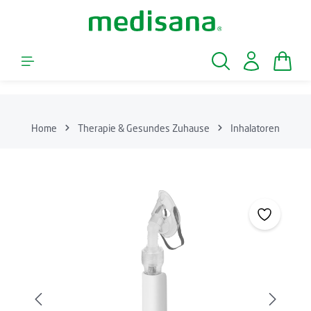
Zum Hauptinhalt springen
Waren
Home
Therapie & Gesundes Zuhause
Inhalatoren
Bildergalerie überspringen