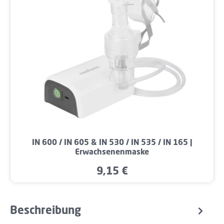
IN 600 / IN 605 & IN 530 / IN 535 / IN 165 |
Erwachsenenmaske
9,15 €
Regulärer Preis:
Beschreibung