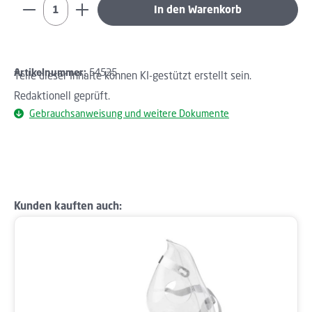
Produkt Anzahl: Gib den gewünschten Wert ein oder b
In den Warenkorb
Artikelnummer:
54535
Teile dieser Inhalte können KI-gestützt erstellt sein.
Redaktionell geprüft.
Gebrauchsanweisung und weitere Dokumente
Produktgalerie überspringen
Kunden kauften auch: