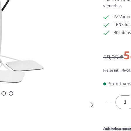
steuerbar.
22 Vorpro
TENS für 
40 Inten
Verkaufspreis:
5
Regulärer P
59,95 €
Preise inkl. MwSt
Sofort vers
Produkt 
Artikelnumme
Teile dieser Inha