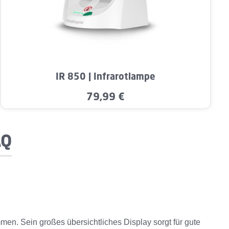
m die Anzahl zu erhöhen oder zu reduzieren
ert ein oder benutze die Schaltflächen um 
IR 850 | Infrarotlampe
79,99 €
Regulärer Preis:
AQ
n. Sein großes übersichtliches Display sorgt für gute