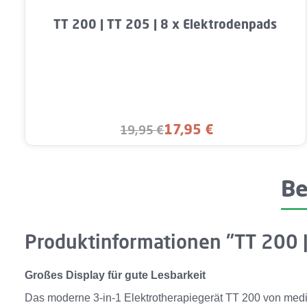
Produkt Anzahl: Gib den gewünschten 
TT 200 | TT 205 | 8 x Elektrodenpads
17,95 €
19,95 €
Verkaufspreis:
Regulärer Preis:
Be
Produktinformationen "TT 200 |
Großes Display für gute Lesbarkeit
Das moderne 3-in-1 Elektrotherapiegerät TT 200 von med