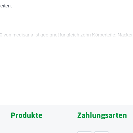
eiten.
 von medisana ist geeignet für gleich zehn Körperteile: Nacken
perteile: Nacken, Schulter, Arm, Hand, Rücken, Bauch, Hüfte, 
otherapiegerät TT 200 drei Massageprogramme zur Auswahl: Knete
Produkte
Zahlungsarten
Anwendungen im Alltag