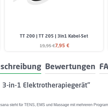
Wert ein oder benutze die Schaltflächen u
Produkt Anzahl: Gib den gewünschten W
TT 200 | TT 205 | 3in1 Kabel-Set
7,95 €
19,95 €
Verkaufspreis:
Regulärer Preis:
schreibung
Bewertungen
F
 3-in-1 Elektrotherapiegerät"
isana steht für TENS, EMS und Massage mit mehreren Programme