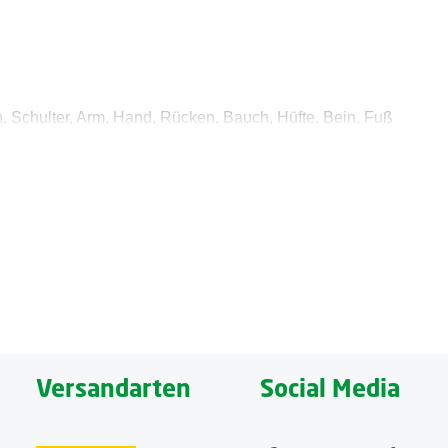
, Schulter, Arm, Hand, Rücken, Bauch, Hüfte, Bein, Fuß
Bein und Fuß. Insgesamt stehen 22 voreingestellte TENS-,
n, reiben und klopfen. Insgesamt verfügt das innovative
Versandarten
Social Media