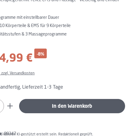
gramme mit einstellbarer Dauer
10 Körperteile & EMS für 9 Körperteile
sitätsstufen & 3 Massageprogramme
4,99 €
-8%
reis:
. zzgl. Versandkosten
andfertig, Lieferzeit 1-3 Tage
Anzahl: Gib den gewünschten Wert ein oder 
In den Warenkorb
r:
88347
lte können KI-gestützt erstellt sein. Redaktionell geprüft.