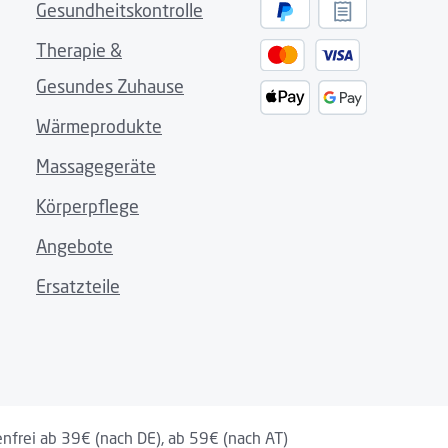
Gesundheitskontrolle
ar bei Tag und Nacht
e und Bedürfnisse
Therapie &
ndung
Gesundes Zuhause
 und Klopfen
 Wunsch
Wärmeprodukte
is Gelenk
Massagegeräte
fang
Körperpflege
Angebote
Ersatzteile
 500Ω load): 0.29 W/CM2
nfrei ab 39€ (nach DE), ab 59€ (nach AT)