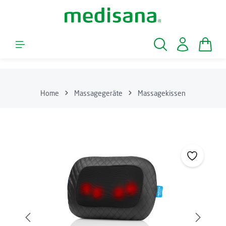
Zum Hauptinhalt springen
Waren
Home
Massagegeräte
Massagekissen
Bildergalerie überspringen