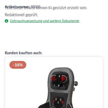
Artikelnummer:
88996
Teile dieser Inhalte können KI-gestützt erstellt sein.
Redaktionell geprüft.
Gebrauchsanweisung und weitere Dokumente
Produktgalerie überspringen
Kunden kauften auch:
16
%