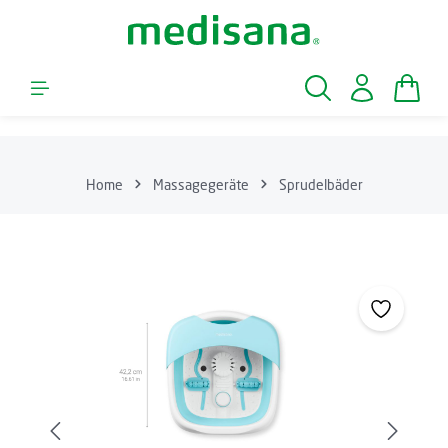
Zum Hauptinhalt springen
Waren
Home
Massagegeräte
Sprudelbäder
Bildergalerie überspringen