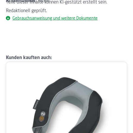
Artikelnummer:
88392
Teile dieser Inhalte können KI-gestützt erstellt sein.
Redaktionell geprüft.
Gebrauchsanweisung und weitere Dokumente
Produktgalerie überspringen
Kunden kauften auch: