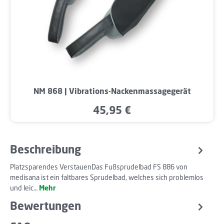
NM 868 | Vibrations-Nackenmassagegerät
45,95 €
Regulärer Preis:
Beschreibung
Platzsparendes VerstauenDas Fußsprudelbad FS 886 von
medisana ist ein faltbares Sprudelbad, welches sich problemlos
und leic…
Mehr
Bewertungen