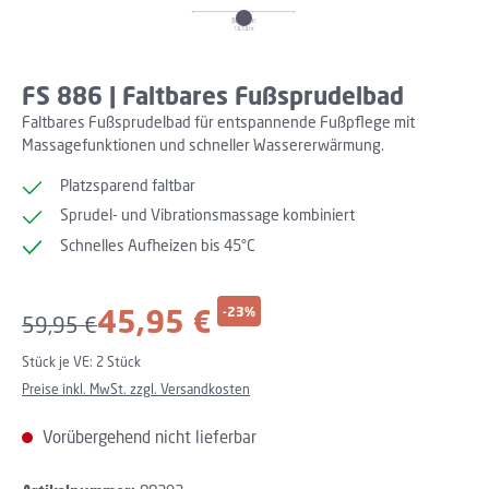
FS 886 | Faltbares Fußsprudelbad
Faltbares Fußsprudelbad für entspannende Fußpflege mit
Massagefunktionen und schneller Wassererwärmung.
Platzsparend faltbar
Sprudel- und Vibrationsmassage kombiniert
Schnelles Aufheizen bis 45°C
Verkaufspreis:
45,95 €
-23%
Regulärer Preis:
59,95 €
Stück je VE:
2 Stück
Preise inkl. MwSt. zzgl. Versandkosten
Vorübergehend nicht lieferbar