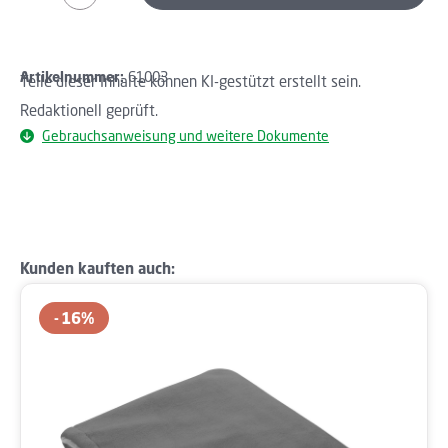
Artikelnummer:
61003
Teile dieser Inhalte können KI-gestützt erstellt sein.
Redaktionell geprüft.
Gebrauchsanweisung und weitere Dokumente
Produktgalerie überspringen
Kunden kauften auch:
16
%