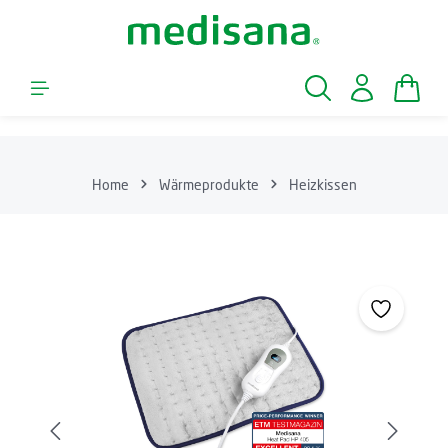
Zum Hauptinhalt springen
Waren
Home
Wärmeprodukte
Heizkissen
Bildergalerie überspringen