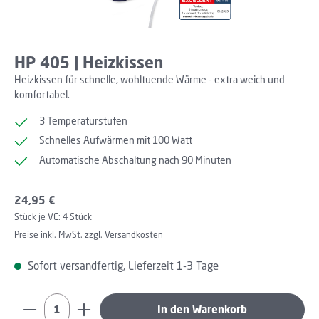
HP 405 | Heizkissen
Heizkissen für schnelle, wohltuende Wärme - extra weich und
komfortabel.
3 Temperaturstufen
Schnelles Aufwärmen mit 100 Watt
Automatische Abschaltung nach 90 Minuten
Regulärer Preis:
24,95 €
Stück je VE:
4 Stück
Preise inkl. MwSt. zzgl. Versandkosten
Sofort versandfertig, Lieferzeit 1-3 Tage
Produkt Anzahl: Gib den gewünschten Wert ein oder b
In den Warenkorb