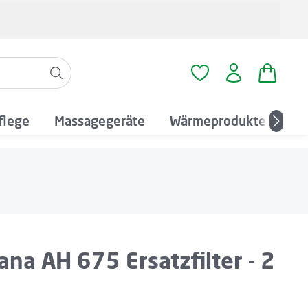
Warenko
Du hast 0 Produkte a
flege
Massagegeräte
Wärmeprodukte
An
na AH 675 Ersatzfilter - 2
: