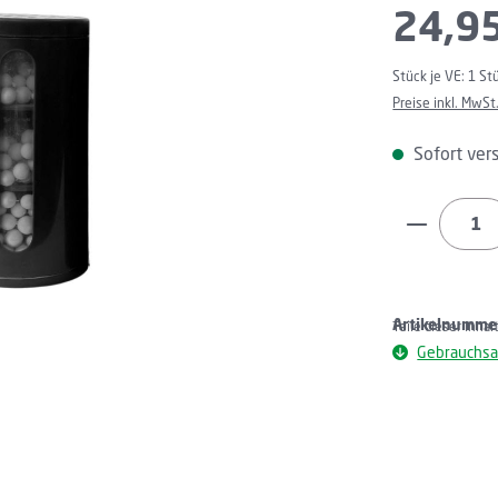
24,9
Stück je VE:
1 St
Preise inkl. MwSt
Sofort vers
Produkt 
Artikelnumme
Teile dieser Inha
Gebrauchsa