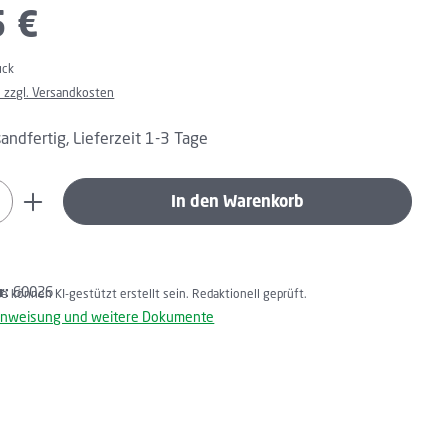
5 €
ück
. zzgl. Versandkosten
andfertig, Lieferzeit 1-3 Tage
Anzahl: Gib den gewünschten Wert ein oder 
In den Warenkorb
r:
60026
lte können KI-gestützt erstellt sein. Redaktionell geprüft.
nweisung und weitere Dokumente