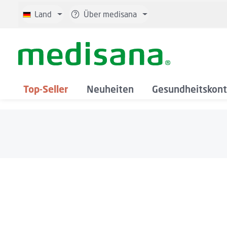
 Hauptinhalt springen
Zur Suche springen
Zur Hauptnavigation springen
Land
Über medisana
Top-Seller
Neuheiten
Gesundheitskont
Bildergalerie überspringen