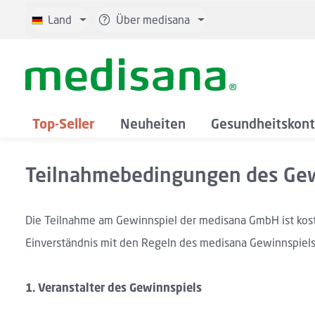
 Hauptinhalt springen
Zur Suche springen
Zur Hauptnavigation springen
Land
Über medisana
Top-Seller
Neuheiten
Gesundheitskont
Teilnahmebedingungen des Gew
Die Teilnahme am Gewinnspiel der medisana GmbH ist koste
Einverständnis mit den Regeln des medisana Gewinnspiels
1.
Veranstalter des Gewinnspiels