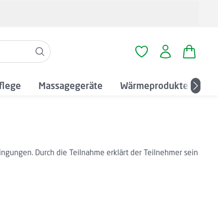
Warenko
Du hast 0 Produkte a
flege
Massagegeräte
Wärmeprodukte
An
ngungen. Durch die Teilnahme erklärt der Teilnehmer sein