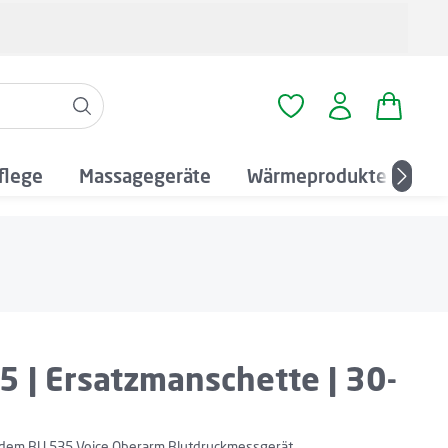
Warenko
Du hast 0 Produkte a
flege
Massagegeräte
Wärmeprodukte
An
5 | Ersatzmanschette | 30-
 dem BU 535 Voice Oberarm Blutdruckmessgerät