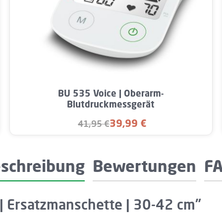
Wert ein oder benutze die Schaltflächen u
Produkt Anzahl: Gib den gewünschten W
BU 535 Voice | Oberarm-
Blutdruckmessgerät
39,99 €
41,95 €
Verkaufspreis:
Regulärer Preis:
schreibung
Bewertungen
F
| Ersatzmanschette | 30-42 cm"