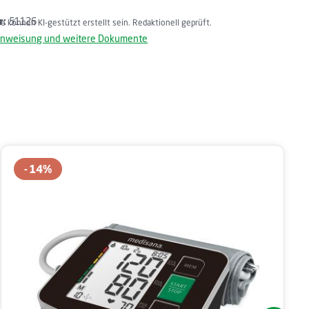
r:
51126
lte können KI-gestützt erstellt sein. Redaktionell geprüft.
nweisung und weitere Dokumente
14
%