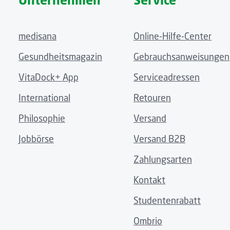
Unternehmen
Service
Das hypoallergene Material ist besonders hautfreundlich
medisana
Online-Hilfe-Center
Geeignet für alle Geräte-LOT-Nummern
Gesundheitsmagazin
Gebrauchsanweisungen
Der Anschluss der Manschette ist für alle Geräte-LOT-Nu
VitaDock+ App
Serviceadressen
Dadurch kann die Ersatzmanschette unabhängig von der 
International
Retouren
Philosophie
Versand
Jobbörse
Versand B2B
Zahlungsarten
Kontakt
Studentenrabatt
Ombrio