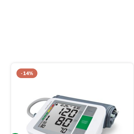
Produktgalerie überspringen
14
%