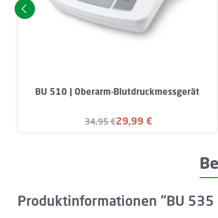
Produkt Anzahl: Gib den gewünschten 
BU 510 | Oberarm-Blutdruckmessgerät
29,99 €
34,95 €
Verkaufspreis:
Regulärer Preis:
Be
Produktinformationen "BU 535 