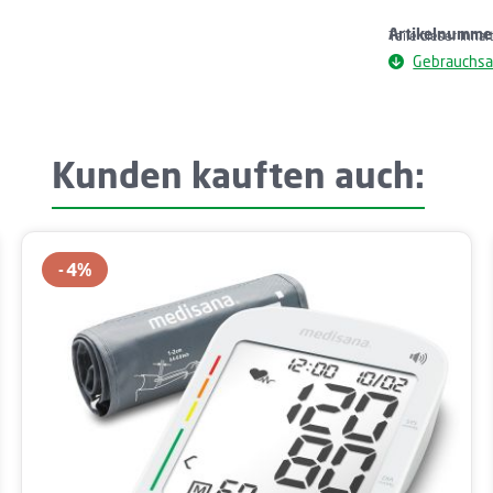
Artikelnumme
Teile dieser Inha
Gebrauchsa
Kunden kauften auch:
4
%