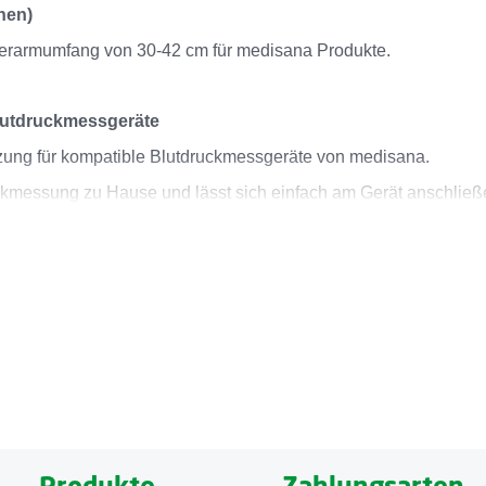
nen)
erarmumfang von 30-42 cm für medisana Produkte.
lutdruckmessgeräte
ung für kompatible Blutdruckmessgeräte von medisana.
uckmessung zu Hause und lässt sich einfach am Gerät anschließ
 cm geeignet und bietet durch das flexible Material sowie den
 präzise Messung.
medisana Blutdruckmessgeräte entwickelt wurde.