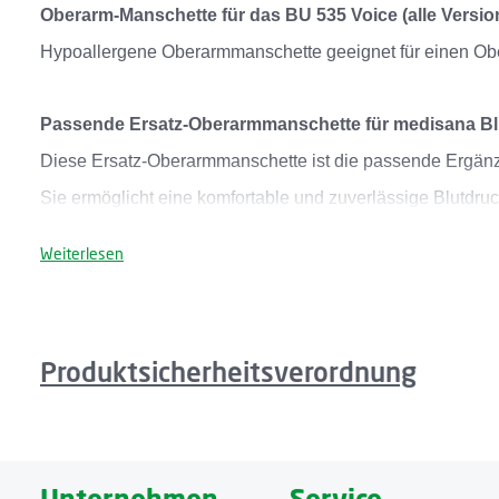
Oberarm-Manschette für das BU 535 Voice (alle Versio
Hypoallergene Oberarmmanschette geeignet für einen Ob
Passende Ersatz-Oberarmmanschette für medisana B
Diese Ersatz-Oberarmmanschette ist die passende Ergänz
Sie ermöglicht eine komfortable und zuverlässige Blutdr
Weiterlesen
Geeignet für Oberarmumfang von 30-42 cm
Die Manschette ist für einen Oberarmumfang von 30 bis 42
Passform.
Produktsicherheitsverordnung
Dadurch lässt sie sich leicht anlegen und unterstützt eine
Originalprodukt & hypoallergen
Es handelt sich um ein Originalprodukt, das speziell für 