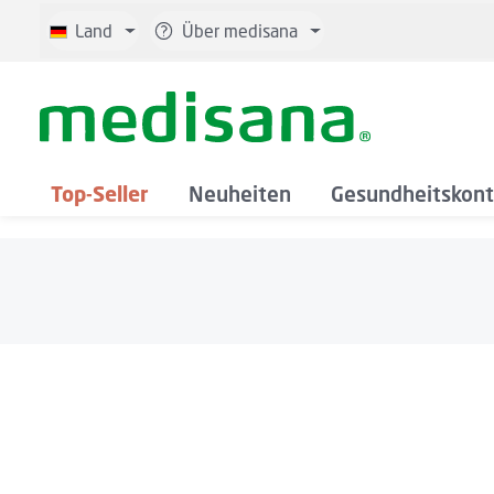
 Hauptinhalt springen
Zur Suche springen
Zur Hauptnavigation springen
Land
Über medisana
Top-Seller
Neuheiten
Gesundheitskont
Bildergalerie überspringen