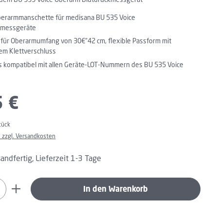
berarmmanschette für medisana BU 535 Voice
kmessgeräte
für Oberarmumfang von 30€“42 cm, flexible Passform mit
em Klettverschluss
s kompatibel mit allen Geräte-LOT-Nummern des BU 535 Voice
:
5 €
tück
. zzgl. Versandkosten
andfertig, Lieferzeit 1-3 Tage
Anzahl: Gib den gewünschten Wert ein oder 
In den Warenkorb