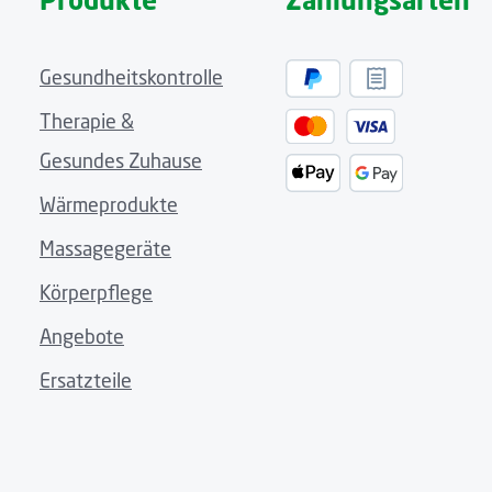
Produkte
Zahlungsarten
 und sorgt auch bei regelmäßiger Anwendung für ein angenehme
Gesundheitskontrolle
Therapie &
mmern geeignet.
Gesundes Zuhause
jeweiligen Produktionscharge des Geräts problemlos verwende
Wärmeprodukte
Massagegeräte
Körperpflege
Angebote
Ersatzteile