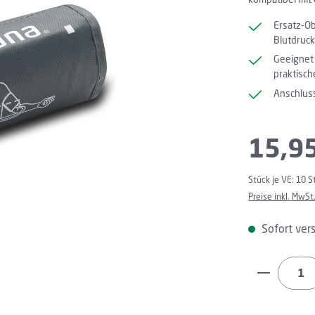
Ersatz-O
Blutdruc
Geeignet 
praktisch
Anschlus
Regulärer Preis
15,9
Stück je VE:
10 S
Preise inkl. MwSt
Sofort vers
Produkt 