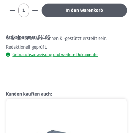
Produkt Anzahl: Gib den gewünschten Wert ein oder b
In den Warenkorb
Artikelnummer:
51166
Teile dieser Inhalte können KI-gestützt erstellt sein.
Redaktionell geprüft.
Gebrauchsanweisung und weitere Dokumente
Produktgalerie überspringen
Kunden kauften auch: