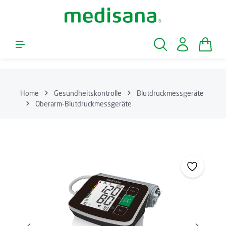
Zum Hauptinhalt springen
Waren
Home
Gesundheitskontrolle
Blutdruckmessgeräte
Oberarm-Blutdruckmessgeräte
Bildergalerie überspringen