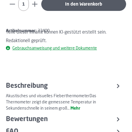
Produkt Anzahl: Gib den gewünschten Wert ein oder b
In den Warenkorb
Artikelnummer:
23400
Teile dieser Inhalte können KI-gestützt erstellt sein.
Redaktionell geprüft.
Gebrauchsanweisung und weitere Dokumente
Beschreibung
Akustisches und visuelles FieberthermometerDas
Thermometer zeigt die gemessene Temperatur in
Sekundenschnelle in seinem groß…
Mehr
Bewertungen
FAQ