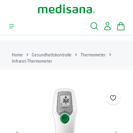
Zum Hauptinhalt springen
Waren
Home
Gesundheitskontrolle
Thermometer
Infrarot-Thermometer
Bildergalerie überspringen