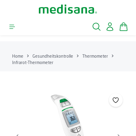
Zum Hauptinhalt springen
Waren
Home
Gesundheitskontrolle
Thermometer
Infrarot-Thermometer
Bildergalerie überspringen