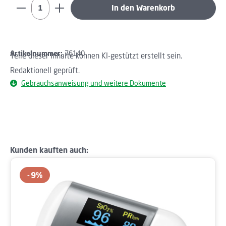
Produkt Anzahl: Gib den gewünschten Wert ein oder b
In den Warenkorb
Artikelnummer:
76140
Teile dieser Inhalte können KI-gestützt erstellt sein.
Redaktionell geprüft.
Gebrauchsanweisung und weitere Dokumente
Produktgalerie überspringen
Kunden kauften auch:
9
%