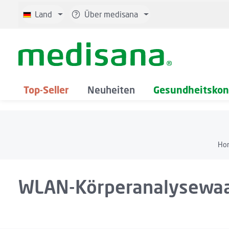
 Hauptinhalt springen
Zur Suche springen
Zur Hauptnavigation springen
Land
Über medisana
Top-Seller
Neuheiten
Gesundheitskont
Ho
WLAN-Körperanalysewa