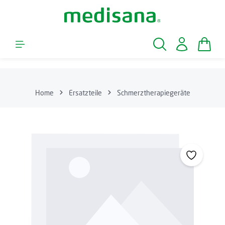
Zum Hauptinhalt springen
Waren
Home
Ersatzteile
Schmerztherapiegeräte
Bildergalerie überspringen