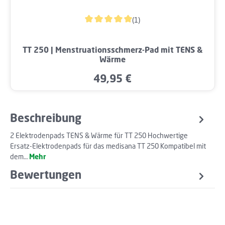
(1)
Durchschnittliche Bewertung von 5 von 5 
TT 250 | Menstruationsschmerz-Pad mit TENS &
Wärme
49,95 €
Regulärer Preis:
Beschreibung
2 Elektrodenpads TENS & Wärme für TT 250 Hochwertige
Ersatz-Elektrodenpads für das medisana TT 250 Kompatibel mit
dem…
Mehr
Bewertungen