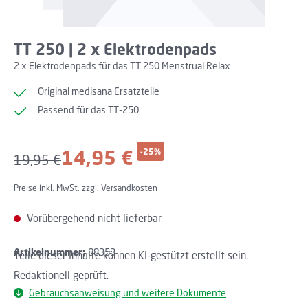
TT 250 | 2 x Elektrodenpads
2 x Elektrodenpads für das TT 250 Menstrual Relax
Original medisana Ersatzteile
Passend für das TT-250
Verkaufspreis:
14,95 €
-25%
Regulärer Preis:
19,95 €
Preise inkl. MwSt. zzgl. Versandkosten
Vorübergehend nicht lieferbar
Artikelnummer:
88353
Teile dieser Inhalte können KI-gestützt erstellt sein.
Redaktionell geprüft.
Gebrauchsanweisung und weitere Dokumente