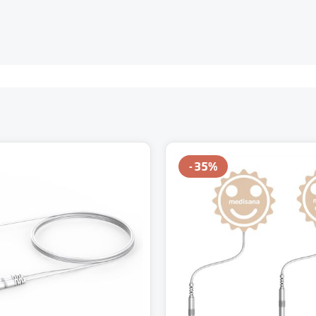
35
%
Wert ein oder benutze die Schaltflächen u