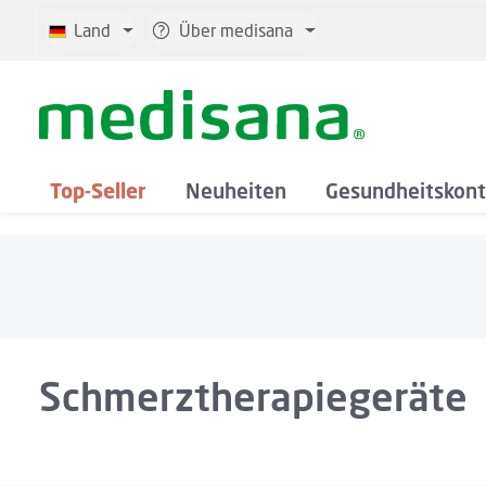
 Hauptinhalt springen
Zur Suche springen
Zur Hauptnavigation springen
Land
Über medisana
Top-Seller
Neuheiten
Gesundheitskont
Schmerztherapiegeräte