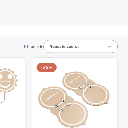
6 Produkte
25
%
m die Anzahl zu erhöhen oder zu reduzieren