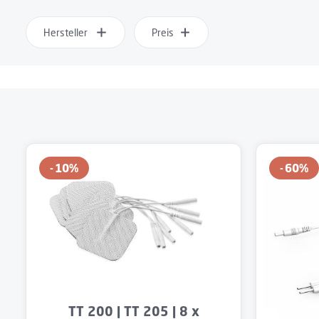
Hersteller
Preis
10
%
60
%
Produkt Anzahl: Gib den gewünschten 
TT 200 | TT 205 | 8 x