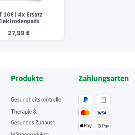
Wert ein oder benutze die Schaltflächen u
t Anzahl: Gib den gewünschten Wert ein od
T-10E | 4x Ersatz
Elektrodenpads
27,99 €
Regulärer Preis:
Produkte
Zahlungsarten
Gesundheitskontrolle
Therapie &
Gesundes Zuhause
Wärmeprodukte