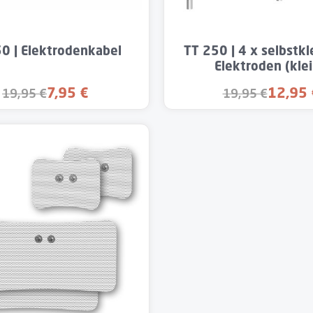
t Anzahl: Gib den gewünschten Wert ein od
0 | Elektrodenkabel
TT 250 | 4 x selbstk
Elektroden (klei
7,95 €
12,95 
19,95 €
19,95 €
Verkaufspreis:
Verkaufs
Regulärer Preis:
Regulärer Preis: