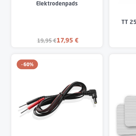
Elektrodenpads
Produk
TT 25
17,95 €
19,95 €
Verkaufspreis:
Regulärer Preis:
60
%