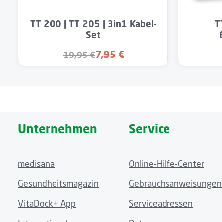
Produkt Anzahl: Gib den gewünschten 
Produk
TT 200 | TT 205 | 3in1 Kabel-
T
Set
7,95 €
19,95 €
Verkaufspreis:
Regulärer Preis:
Unternehmen
Service
medisana
Online-Hilfe-Center
Gesundheitsmagazin
Gebrauchsanweisungen
VitaDock+ App
Serviceadressen