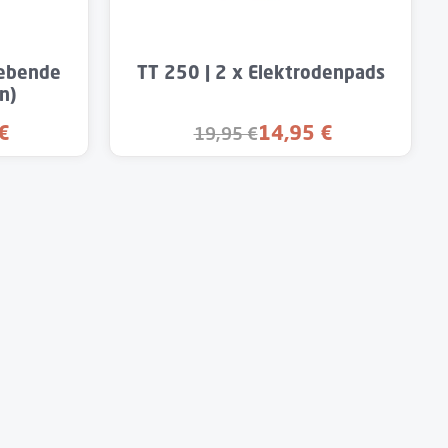
er benutze die Schaltflächen um die Anzahl
Produkt Anzahl: Gib den gewün
lebende
TT 250 | 2 x Elektrodenpads
n)
€
14,95 €
19,95 €
preis:
Verkaufspreis:
Regulärer Preis: