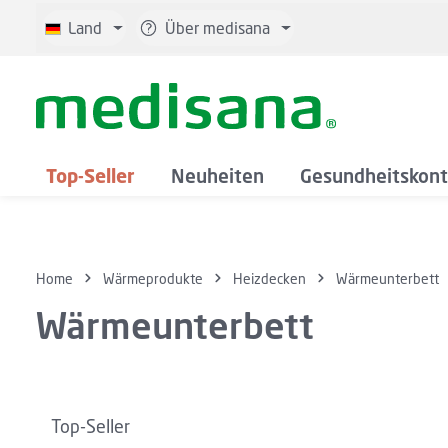
 Hauptinhalt springen
Zur Suche springen
Zur Hauptnavigation springen
Land
Über medisana
Top-Seller
Neuheiten
Gesundheitskont
Home
Wärmeprodukte
Heizdecken
Wärmeunterbett
Wärmeunterbett
Top-Seller