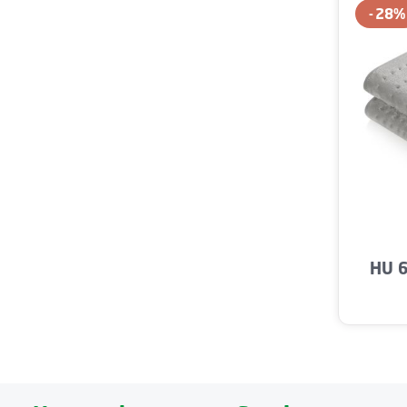
28
%
Produ
HU 6