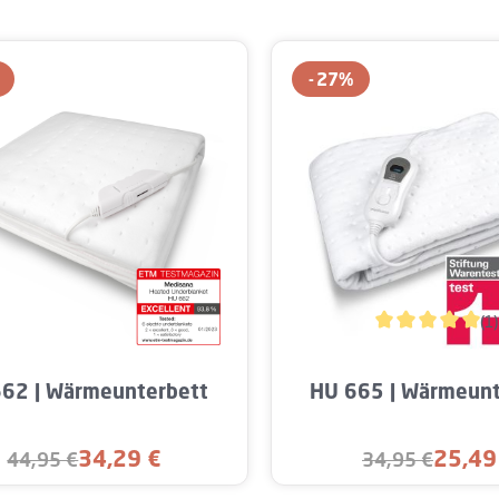
27
%
(1)
Durchschnittlic
kt Anzahl: Gib den gewünschten Wert ein o
Produkt Anzahl: G
62 | Wärmeunterbett
HU 665 | Wärmeunt
34,29 €
25,49
44,95 €
34,95 €
Verkaufspreis:
Verkaufs
Regulärer Preis:
Regulärer Preis: