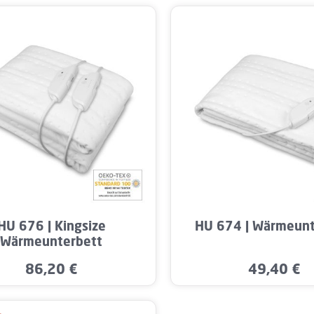
kt Anzahl: Gib den gewünschten Wert ein o
Produkt Anzahl: G
HU 676 | Kingsize
HU 674 | Wärmeunt
Wärmeunterbett
86,20 €
49,40 €
Regulärer Preis:
Regulärer Pre