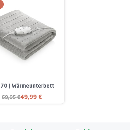
kt Anzahl: Gib den gewünschten Wert ein o
70 | Wärmeunterbett
49,99 €
69,95 €
Verkaufspreis:
Regulärer Preis: