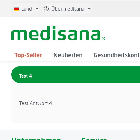
 Hauptinhalt springen
Zur Suche springen
Zur Hauptnavigation springen
Land
Über medisana
Top-Seller
Neuheiten
Gesundheitskont
Test 4
Test Antwort 4