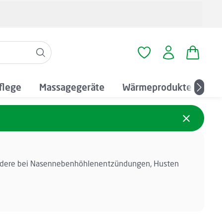
Warenko
Du hast 0 Produkte a
flege
Massagegeräte
Wärmeprodukte
An
esondere bei Nasennebenhöhlenentzündungen, Husten