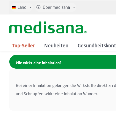
 Hauptinhalt springen
Zur Suche springen
Zur Hauptnavigation springen
Land
Über medisana
Top-Seller
Neuheiten
Gesundheitskont
Wie wirkt eine Inhalation?
Bei einer Inhalation gelangen die Wirkstoffe direkt 
und Schnupfen wirkt eine Inhalation Wunder.